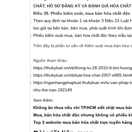
CHẤT; HỒ SƠ ĐĂNG KÝ VÀ ĐÁNH GIÁ HÓA CHẤT
Điều 39. Phiếu kiểm soát, mua bán hóa chất độc
Theo quy định tại khoản 1 và khoản 3 Điều 23 Luật 
lưu giữ tại bên bán, bên mua, phải xuất trình khi đư
Phiếu kiểm soát mua, bán hóa chất độc theo mẫu tại
Trên đây là phần tư vấn về Kiểm soát mua bán hóa c
Nguồn tham khảo:
https://thukyluat.vn/vb/thong-tu-28-2010-tt-bct-hu
https://thukyluat.vn/vb/luat-hoa-chat-2007-e905.htm
https://nganhangphapluat.thukyluat.vn/tu-van-phap-
nhu-the-nao-182149
Xem thêm:
Không ăn thua nếu chỉ TP.HCM siết chặt mua bá
Mua, bán hóa chất độc nhưng không có phiếu ki
Top 3 website mua bán hóa chất trực tuyến hàng