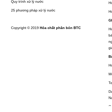
Quy trình xử lý nước
Hó
25 phương pháp xử lý nước
H
G
Copyright © 2019
Hóa chất phân bón BTC
H
b
ng
gi
B
Hó
Mu
To
Da
N
Qu