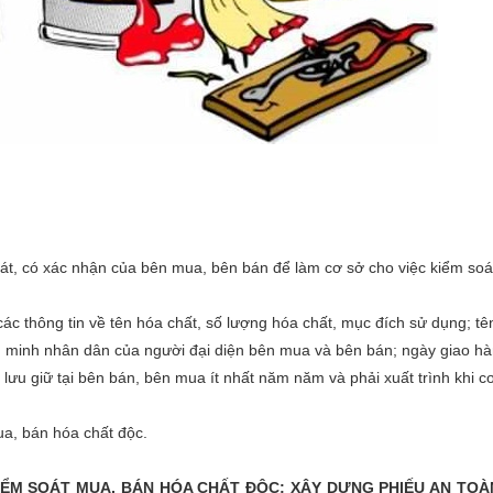
oát, có xác nhận của bên mua, bên bán để làm cơ sở cho việc kiểm soá
c thông tin về tên hóa chất, số lượng hóa chất, mục đích sử dụng; tê
g minh nhân dân của người đại diện bên mua và bên bán; ngày giao hà
lưu giữ tại bên bán, bên mua ít nhất năm năm và phải xuất trình khi c
a, bán hóa chất độc.
 KIỂM SOÁT MUA, BÁN HÓA CHẤT ĐỘC; XÂY DỰNG PHIẾU AN TO