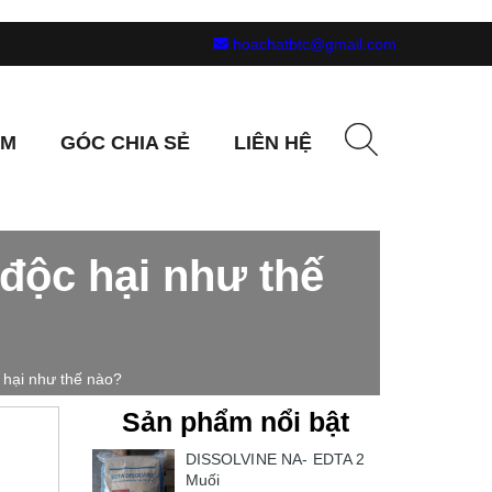
hoachatbtc@gmail.com
ẨM
GÓC CHIA SẺ
LIÊN HỆ
độc hại như thế
 hại như thế nào?
Sản phẩm nổi bật
DISSOLVINE NA- EDTA 2
Muối