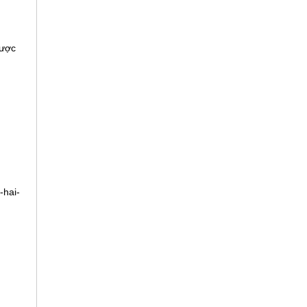
được
-hai-