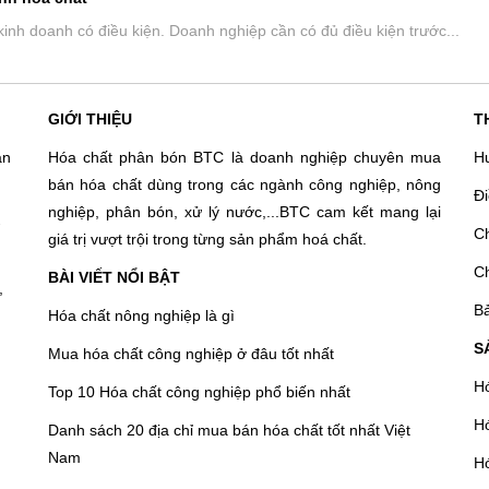
inh doanh có điều kiện. Doanh nghiệp cần có đủ điều kiện trước...
GIỚI THIỆU
T
an
Hóa chất phân bón BTC là doanh nghiệp chuyên mua
H
bán hóa chất dùng trong các ngành công nghiệp, nông
Đ
nghiệp, phân bón, xử lý nước,...BTC cam kết mang lại
-
C
giá trị vượt trội trong từng sản phẩm hoá chất.
C
BÀI VIẾT NỔI BẬT
,
Bả
Hóa chất nông nghiệp là gì
S
Mua hóa chất công nghiệp ở đâu tốt nhất
Hó
Top 10 Hóa chất công nghiệp phổ biến nhất
Hó
Danh sách 20 địa chỉ mua bán hóa chất tốt nhất Việt
Nam
Hó