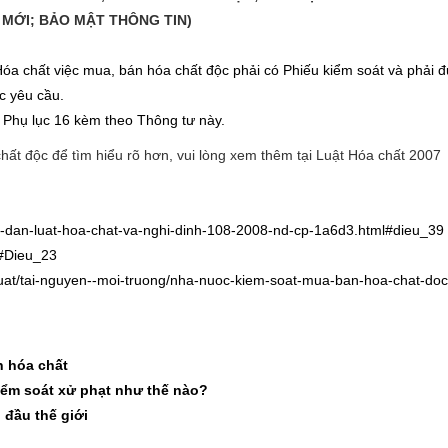
 MỚI; BẢO MẬT THÔNG TIN)
Hóa chất việc mua, bán hóa chất độc phải có Phiếu kiểm soát và phải 
ợc yêu cầu.
 Phụ lục 16 kèm theo Thông tư này.
hất độc để tìm hiểu rõ hơn, vui lòng xem thêm tại Luật Hóa chất 2007
ong-dan-luat-hoa-chat-va-nghi-dinh-108-2008-nd-cp-1a6d3.html#dieu_39
l#Dieu_23
luat/tai-nguyen--moi-truong/nha-nuoc-kiem-soat-mua-ban-hoa-chat-doc
n hóa chất
ểm soát xử phạt như thế nào?
 đầu thế giới