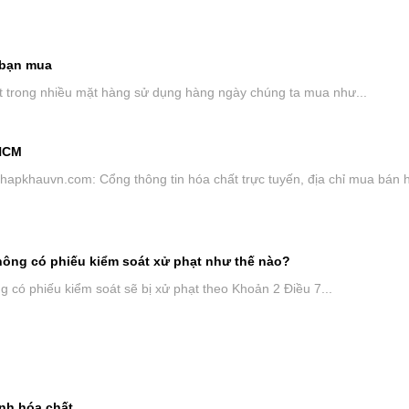
 bạn mua
t trong nhiều mặt hàng sử dụng hàng ngày chúng ta mua như...
PHCM
apkhauvn.com: Cổng thông tin hóa chất trực tuyến, địa chỉ mua bán 
ông có phiếu kiểm soát xử phạt như thế nào?
 có phiếu kiểm soát sẽ bị xử phạt theo Khoản 2 Điều 7...
anh hóa chất