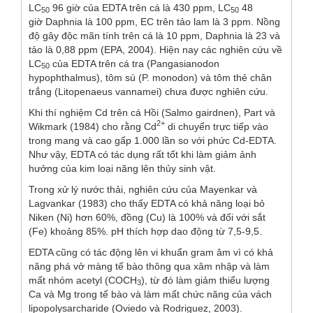
LC
96 giờ của EDTA trên cá là 430 ppm, LC
48
50
50
giờ
Daphnia
là 100 ppm, EC trên tảo lam là 3 ppm. Nồng
độ gây độc mãn tính trên cá là 10 ppm,
Daphnia
là 23 và
tảo là 0,88 ppm (EPA, 2004). Hiện nay các nghiên cứu về
LC
của EDTA trên cá tra (
Pangasianodon
50
hypophthalmus
), tôm sú (
P. monodon
) và tôm thẻ chân
trắng (
Litopenaeus vannamei
) chưa được nghiên cứu.
Khi thí nghiệm Cd trên cá Hồi (
Salmo gairdnen
), Part và
2+
Wikmark (1984) cho rằng Cd
di chuyển trực tiếp vào
trong mang và cao gấp 1.000 lần so với phức Cd-EDTA.
Như vậy, EDTA có tác dụng rất tốt khi làm giảm ảnh
hưởng của kim loại năng lên thủy sinh vật.
Trong xử lý nước thải, nghiên cứu của Mayenkar và
Lagvankar (1983) cho thấy EDTA có khả năng loại bỏ
Niken (Ni) hơn 60%, đồng (Cu) là 100% và đối với sắt
(Fe) khoảng 85%. pH thích hợp dao động từ 7,5-9,5.
EDTA cũng có tác động lên vi khuẩn gram âm vì có khả
năng phá vở màng tế bào thông qua xâm nhập và làm
mất nhóm acetyl (COCH
), từ đó làm giảm thiểu lượng
3
Ca và Mg trong tế bào và làm mất chức năng của vách
lipopolysarcharide (Oviedo và Rodriguez, 2003).