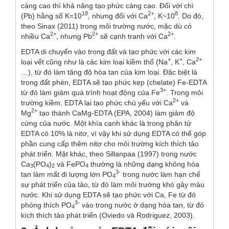
càng cao thì khả năng tạo phức càng cao. Đối với chì
18
2+
8
(Pb) hằng số K=10
, nhưng đối với Ca
, K~10
. Do đó,
theo Sinax (2011) trong môi trường nước, mặc dù có
2+
2+
2+
nhiều Ca
, nhưng Pb
sẽ cạnh tranh với Ca
.
EDTA di chuyển vào trong đất và tạo phức với các kim
+
+
2+
loại vết cũng như là các kim loại kiềm thổ (Na
, K
, Ca
…), từ đó làm tăng độ hòa tan của kim loại. Đặc biệt là
trong đất phèn, EDTA sẽ tạo phức kẹp (chelate) Fe-EDTA
3+
từ đó làm giảm quá trình hoạt động của Fe
. Trong môi
2+
trường kiềm, EDTA lại tạo phức chủ yếu với Ca
và
2+
Mg
tạo thành CaMg-EDTA (EPA, 2004) làm giảm độ
cứng của nước. Một khía cạnh khác là trong phân tử
EDTA có 10% là nitơ, vì vậy khi sử dụng EDTA có thể góp
phần cung cấp thêm nitơ cho môi trường kích thích tảo
phát triển. Mặt khác, theo Sillanpaa (1997) trong nước
Ca
(PO
)
và FePO
thường là những dạng không hòa
3
4
2
4
3-
tan làm mất đi lượng lớn PO
trong nước làm hạn chế
4
sự phát triển của tảo, từ đó làm môi trường khó gây màu
nước. Khi sử dụng EDTA sẽ tạo phức với Ca, Fe từ đó
3-
phóng thích PO
vào trong nước ở dạng hòa tan, từ đó
4
kích thích tảo phát triển (Oviedo và Rodriguez, 2003).