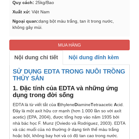
Quy cách:
25kg/Bao
Xuất xứ:
Việt Nam
Ngoại quan:
dạng bột màu trắng, tan ít trong nước,
không gây mùi.
MUA HÀNG
Nội dung chi tiết
Nội dung đính kèm
SỬ DỤNG EDTA TRONG NUÔI TRỒNG
THỦY SẢN
1. Đặc tính của EDTA và những ứng
dụng trong đời sống
EDTA là từ viết tắt của
E
thylene
D
iamine
T
etraacetic
A
cid.
Đây là một axít hữu cơ mạnh (hơn 1
.
000 lần so với axít
acetic) (EPA, 2004), được tổng hợp vào năm 1935 bởi
nhà bác học F. Munz (Oviedo và Rodriguez, 2003). EDTA
và các muối của nó thường ở dạng tinh thể màu trắng
hoặc bột, không bay hơi và có độ tan cao trong nước.