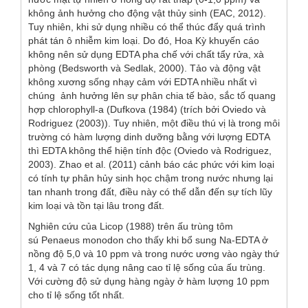
không ảnh hưởng cho động vật thủy sinh (EAC, 2012).
Tuy nhiên, khi sử dụng nhiều có thể thúc đẩy quá trình
phát tán ô nhiễm kim loại. Do đó, Hoa Kỳ khuyến cáo
không nên sử dụng EDTA pha chế với chất tẩy rửa, xà
phòng (Bedsworth và Sedlak, 2000). Tảo và động vật
không xương sống nhạy cảm với EDTA nhiều nhất vì
chúng ảnh hưởng lên sự phân chia tế bào, sắc tố quang
hợp chlorophyll-a (Dufkova (1984) (trích bởi Oviedo và
Rodriguez (2003)). Tuy nhiên, một điều thú vị là trong môi
trường có hàm lượng dinh dưỡng bằng với lượng EDTA
thì EDTA không thể hiện tính độc (Oviedo và Rodriguez,
2003). Zhao
et al.
(2011) cảnh báo các phức với kim loại
có tính tự phân hủy sinh học chậm trong nước nhưng lại
tan nhanh trong đất, điều này có thể dẫn đến sự tích lũy
kim loại và tồn tại lâu trong đất.
Nghiên cứu của Licop (1988) trên ấu trùng tôm
sú
Penaeus monodon
cho thấy khi bổ sung Na-EDTA ở
nồng độ 5,0 và 10 ppm và trong nước ương vào ngày thứ
1, 4 và 7 có tác dụng nâng cao tỉ lệ sống của ấu trùng.
Với cường độ sử dụng hàng ngày ở hàm lượng 10 ppm
cho tỉ lệ sống tốt nhất.