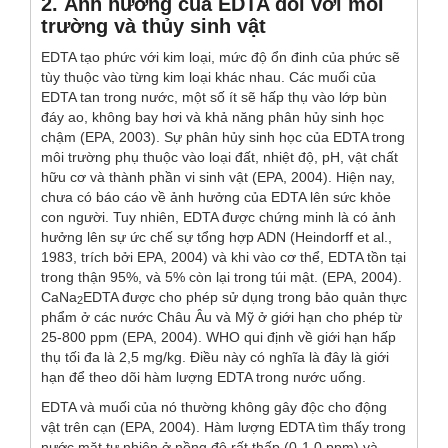
2. Ảnh hưởng của EDTA đối với môi
trường và thủy sinh vật
EDTA tạo phức với kim loại, mức độ ổn đinh của phức sẽ
tùy thuộc vào từng kim loại khác nhau. Các muối của
EDTA tan trong nước, một số ít sẽ hấp thụ vào lớp bùn
đáy ao, không bay hơi và khả năng phân hủy sinh học
chậm (EPA, 2003). Sự phân hủy sinh học của EDTA trong
môi trường phụ thuộc vào loại đất, nhiệt độ, pH, vật chất
hữu cơ và thành phần vi sinh vật (EPA, 2004). Hiện nay,
chưa có báo cáo về ảnh hưởng của EDTA lên sức khỏe
con người. Tuy nhiên, EDTA được chứng minh là có ảnh
hưởng lên sự ức chế sự tổng hợp ADN (Heindorff
et al.
,
1983, trích bởi EPA, 2004) và khi vào cơ thể, EDTA tồn tại
trong thận 95%, và 5% còn lại trong túi mật. (EPA, 2004).
CaNa
EDTA được cho phép sử dụng trong bảo quản thực
2
phẩm ở các nước Châu Âu và Mỹ ở giới hạn cho phép từ
25-800 ppm (EPA, 2004). WHO qui định về giới hạn hấp
thụ tối đa là 2,5 mg/kg. Điều này có nghĩa là đây là giới
hạn để theo dõi hàm lượng EDTA trong nước uống.
EDTA và muối của nó thường không gây độc cho động
vật trên cạn (EPA, 2004). Hàm lượng EDTA tìm thấy trong
nước mặt tự nhiên ở nồng độ rất thấp (0-1,0 ppm) và