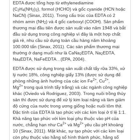
EDTA được tổng hợp từ ethylenediamine
(C
H
(NH
)
), formol (HCHO) và gốc cyanide (HCN hoặc
2
4
2
2
NaCN) (Sinax, 2011)
.
Trong cấu trúc của EDTA có 2
nhóm amin (NH
) và 4 gốc carboxyl (COOH). Sản phẩm
2
thương mại đầu tiên được sản xuất vào năm 1948 và bắt
đầu sử dụng trong công nghiệp vì đây là một hợp chất
giá rẻ, nhu cầu sử dụng toàn cầu hàng năm khoảng
100.000 tấn (Sinax, 2011)
.
Các sản phẩm thương mại
thường ở dạng muối như là CaNa
EDTA, Na
EDTA,
2
2
Na
EDTA, NaFeEDTA…(EPA, 2004).
4
EDTA được sử dụng trong sản xuất chất tẩy rữa 33%, xử
lý nước 18%, công nghiệp giấy 13% (được sử dụng để
2+
2+
phòng những ảnh hưởng của các ion Fe
, Cu
,
2+
Mg
trong quá trình tẩy trắng) và các ngành công nghiệp
khác (Oviedo và Rodriguez, 2003). Trong nuôi trồng thủy
sản thì được sử dụng để xử lý kim loại nặng và làm giảm
độ cứng của nước trong ương giống hoặc nuôi tôm thịt.
Đặc tính của EDTA là tạo phức với các kim loại ở tỉ lệ 1:1.
Khả năng tạo phức với kim loại phụ thuộc vào pH của
2+
2+
nước, chẳng hạn như Ca
và Mg
yêu cầu pH khoảng
10 (Sinax, 2011). Mặt khác, sự tạo phức với các kim loại
còn phụ thuộc vào hằng số hình thành phức, hằng số