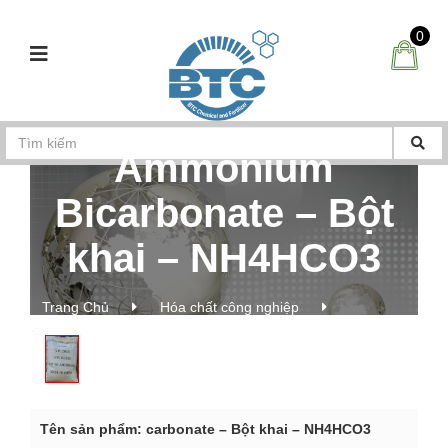
0
Ammonium
Bicarbonate – Bột
khai – NH4HCO3
Trang Chủ
Hóa chất công nghiệp
Ammonium Bicarbonate – Bột khai – NH4HCO3
Tên s
ả
n ph
ẩ
m: carbonate – Bột khai – NH4HCO3