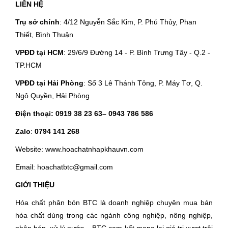
LIÊN HỆ
Trụ sở chính
: 4/12 Nguyễn Sắc Kim, P. Phú Thủy, Phan
Thiết, Bình Thuận
VPĐD tại HCM
: 29/6/9 Đường 14 - P. Bình Trưng Tây - Q.2 -
TP.HCM
VPĐD tại Hải Phòng
: Số 3 Lê Thánh Tông, P. Máy Tơ, Q.
Ngô Quyền, Hải Phòng
Điện thoại:
0919 38 23 63
– 0943 786 586
Zalo
:
0794 141 268
Website: www.hoachatnhapkhauvn.com
Email: hoachatbtc@gmail.com
GIỚI THIỆU
Hóa chất phân bón BTC là doanh nghiệp chuyên mua bán
hóa chất dùng trong các ngành công nghiệp, nông nghiệp,
phân bón, xử lý nước,...BTC cam kết mang lại giá trị vượt trội