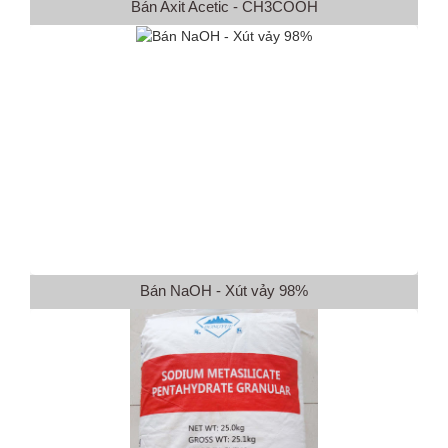
Bán Axit Acetic - CH3COOH
Bán NaOH - Xút vảy 98%