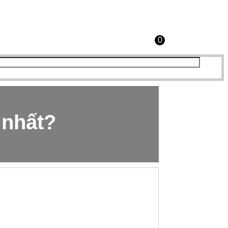
0
 nhất?