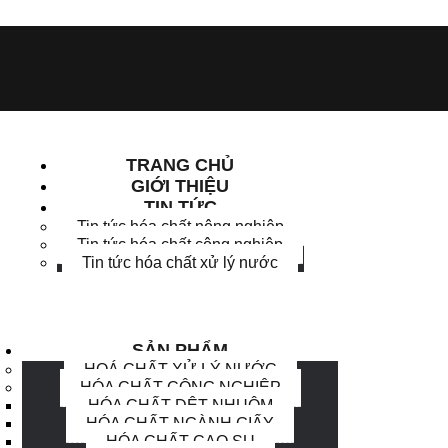
TRANG CHỦ
GIỚI THIỆU
TIN TỨC
Tin tức hóa chất nông nghiệp
Tin tức hóa chất công nghiệp
Tin tức hóa chất xử lý nước
SẢN PHẨM
HOÁ CHẤT XỬ LÝ NƯỚC
HÓA CHẤT CÔNG NGHIỆP
HÓA CHẤT DỆT NHUỘM
HÓA CHẤT NGÀNH GIẤY
HÓA CHẤT CAO SU