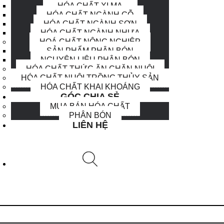
HÓA CHẤT XI MẠ
HÓA CHẤT NGÀNH GỖ
HÓA CHẤT NGÀNH SƠN
HÓA CHẤT NGÀNH NHỰA
HOÁ CHẤT NÔNG NGHIỆP
SẢN PHẨM PHÂN BÓN
NGUYÊN LIỆU PHÂN BÓN
HÓA CHẤT THỨC ĂN CHĂN NUÔI
HÓA CHẤT NUÔI TRỒNG THỦY SẢN
HÓA CHẤT KHAI KHOÁNG
GÓC CHIA SẺ
MUA BÁN HÓA CHẤT
PHÂN BÓN
LIÊN HỆ