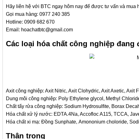
Hãy liên hệ với BTC ngay hôm nay để được tư vấn và mua hó
Gọi mua hàng: 0977 240 385
Hotline: 0909 682 670
Email: hoachatbtc@gmail.com
Các loại hóa chất công nghiệp đang 
Axit công nghiệp: Axit Nitric, Axit Clohydric, Axit Axetic, Axit 
Dung môi công nghiệp: Poly Ethylene glycol, Methyl Chloride,
Chất tẩy rửa công nghiệp: Sodium Hydrosulfite, Borax Decahy
Hóa chất xử lý nước: EDTA.4Na, Accofloc A115, TCCA, Javel
Hóa chất xi mạ: Đồng Sunphate, Amononium choloride, Sodium
Thận trọng