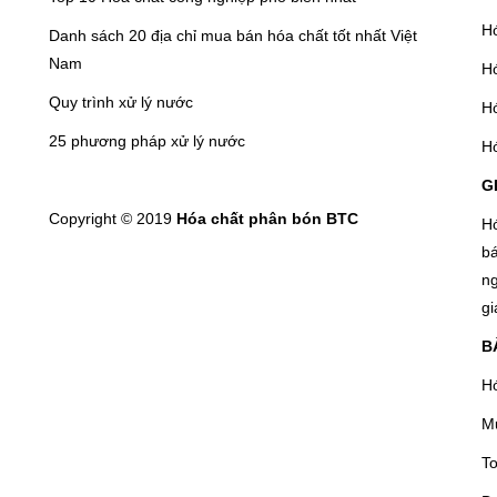
Hó
Danh sách 20 địa chỉ mua bán hóa chất tốt nhất Việt
Nam
Hó
Quy trình xử lý nước
Hó
25 phương pháp xử lý nước
H
G
Copyright © 2019
Hóa chất phân bón BTC
H
b
ng
gi
B
Hó
Mu
To