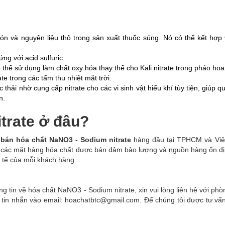
ón và nguyên liệu thô trong sản xuất thuốc súng. Nó có thể kết hợp 
ng với acid sulfuric.
ó thể sử dụng làm chất oxy hóa thay thế cho Kali nitrate trong pháo hoa
ate trong các tấm thu nhiệt mặt trời.
 thải nhờ cung cấp nitrate cho các vi sinh vật hiếu khí tùy tiện, giúp qu
n.
trate ở đâu?
bán hóa chất NaNO3 - Sodium nitrate
hàng đầu tại TPHCM và Việ
 các mặt hàng hóa chất được bán đảm bảo lượng và nguồn hàng ổn đị
c tế của mỗi khách hàng.
 tin về hóa chất NaNO3 - Sodium nitrate, xin vui lòng liên hệ với phò
 tin nhắn vào email: hoachatbtc@gmail.com. Để chúng tôi được tư vấ