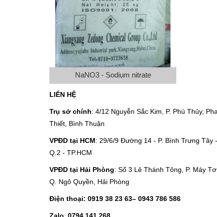
NaNO3 - Sodium nitrate
LIÊN HỆ
Trụ sở chính
: 4/12 Nguyễn Sắc Kim, P. Phú Thủy, Ph
Thiết, Bình Thuận
VPĐD tại HCM
: 29/6/9 Đường 14 - P. Bình Trưng Tây 
Q.2 - TP.HCM
VPĐD tại Hải Phòng
: Số 3 Lê Thánh Tông, P. Máy Tơ
Q. Ngô Quyền, Hải Phòng
Điện thoại:
0919 38 23 63
– 0943 786 586
Zalo
:
0794 141 268