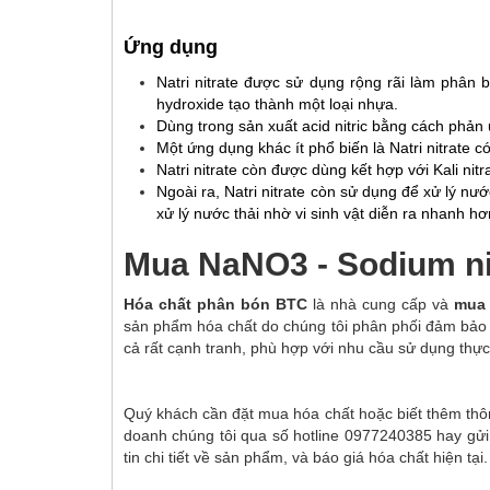
Ứng dụng
Natri nitrate được sử dụng rộng rãi làm phân b
hydroxide tạo thành một loại nhựa.
Dùng trong sản xuất acid nitric bằng cách phản ứ
Một ứng dụng khác ít phổ biến là Natri nitrate c
Natri nitrate còn được dùng kết hợp với Kali nitr
Ngoài ra, Natri nitrate còn sử dụng để xử lý nước
xử lý nước thải nhờ vi sinh vật diễn ra nhanh hơ
Mua NaNO3 - Sodium ni
Hóa chất phân bón BTC
là nhà cung cấp và
mua 
sản phẩm hóa chất do chúng tôi phân phối đảm bảo
cả rất cạnh tranh, phù hợp với nhu cầu sử dụng thự
Quý khách cần đặt mua hóa chất hoặc biết thêm thông
doanh chúng tôi qua số hotline 0977240385 hay gửi
tin chi tiết về sản phẩm, và báo giá hóa chất hiện tại.