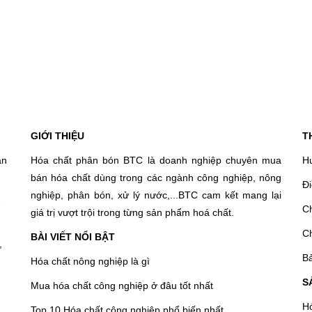
GIỚI THIỆU
T
an
Hóa chất phân bón BTC là doanh nghiệp chuyên mua
H
bán hóa chất dùng trong các ngành công nghiệp, nông
Đ
nghiệp, phân bón, xử lý nước,...BTC cam kết mang lại
-
C
giá trị vượt trội trong từng sản phẩm hoá chất.
C
BÀI VIẾT NỔI BẬT
,
Bả
Hóa chất nông nghiệp là gì
S
Mua hóa chất công nghiệp ở đâu tốt nhất
Hó
Top 10 Hóa chất công nghiệp phổ biến nhất