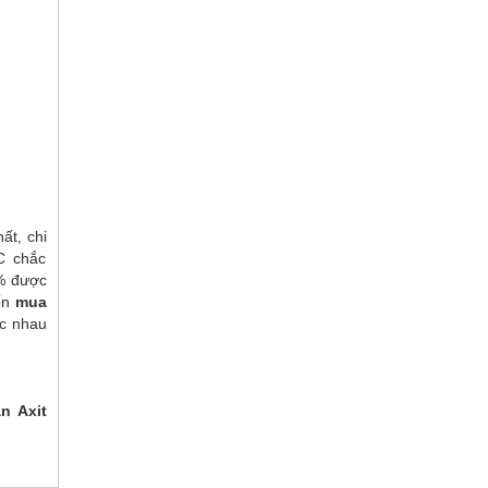
ất, chi
C chắc
0% được
ốn
mua
ác nhau
n Axit