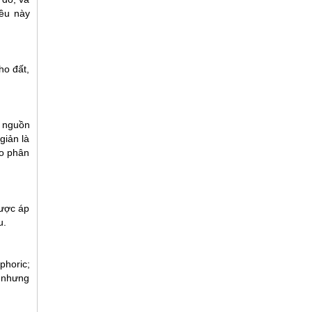
iều này
ho đất,
u nguồn
giản là
ào phân
được áp
u.
phoric;
 nhưng