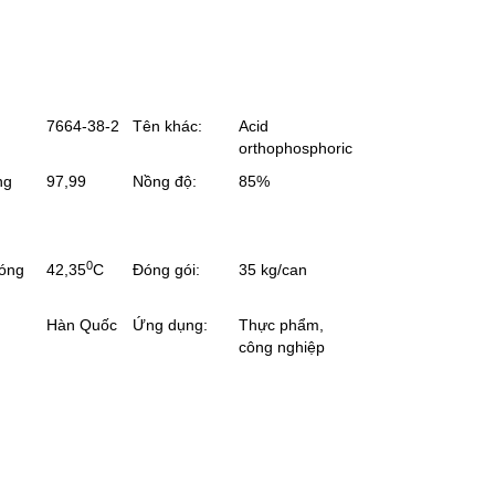
7664-38-2
Tên khác:
Acid
orthophosphoric
ng
97,99
Nồng độ:
85%
0
nóng
42,35
C
Đóng gói:
35 kg/can
Hàn Quốc
Ứng dụng:
Thực phẩm,
công nghiệp