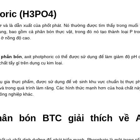
oric (H3PO4)
cơ và là dẫn xuất của phốt phát. Nó thường được tìm thấy trong muối t
ng, bao gồm cả phân bón thực vật, trong đó nó tạo thành loại P tr
a ở nồng độ cao.
g phân bón
, axit photphoric có thể được sử dụng để làm giảm độ pH 
t tẩy gỉ trên dụng cụ kim loại.
ụ gia thực phẩm, được sử dụng để vệ sinh khu vực chuẩn bị thực p
à trong quá trình làm răng. Các hình thức mạnh hơn của hoá chất n
 công nghiệp khác.
ân bón BTC giải thích về A
ất và chất dinh dưỡng để phát triển mạnh. Phosphate là một trong số