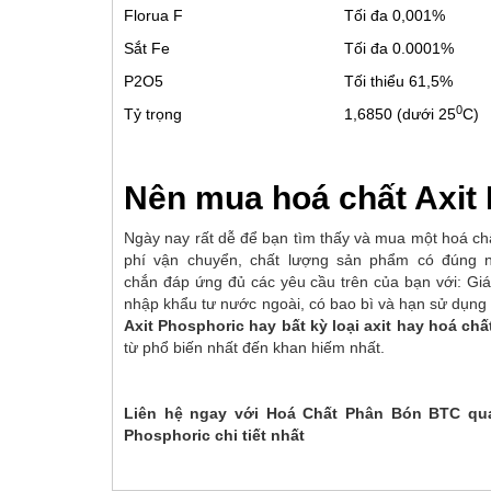
Florua F
Tối đa 0,001%
Sắt Fe
Tối đa 0.0001%
P2O5
Tối thiểu 61,5%
0
Tỷ trọng
1,6850 (dưới 25
C)
Nên mua hoá chất Axit
Ngày nay rất dễ để bạn tìm thấy và mua một hoá chấ
phí vận chuyển, chất lượng sản phẩm có đúng 
chắn đáp ứng đủ các yêu cầu trên của bạn với: Giá
nhập khẩu tư nước ngoài, có bao bì và hạn sử dụng
Axit Phosphoric hay bất kỳ loại axit hay hoá ch
từ phổ biến nhất đến khan hiếm nhất.
Liên hệ ngay với Hoá Chất Phân Bón BTC qua
Phosphoric chi tiết nhất