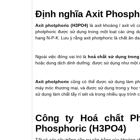
Định nghĩa Axit Phosph
Axit photphoric (H3PO4)
là axit khoáng / axit vô 
photphoric được sử dụng trong một loạt các ứng dụ
hạng N-P-K. Lưu ý rằng axit photphoric là chất ăn d
Ngoài việc đóng vai trò là
hoá chất sử dụng tron
hoặc dung dịch dinh dưỡng. được sử dụng như một chấ
Axit photphoric
cũng có thể được sử dụng làm ph
máy móc thương mại, và được sử dụng trong y học v
sử dụng làm chất tẩy rỉ sét và trong nhiều quy trình
Công ty Hoá chất Ph
Phosphoric (H3PO4)
Tất cả các cây trồng cần sự cân bằng của khoáng ch