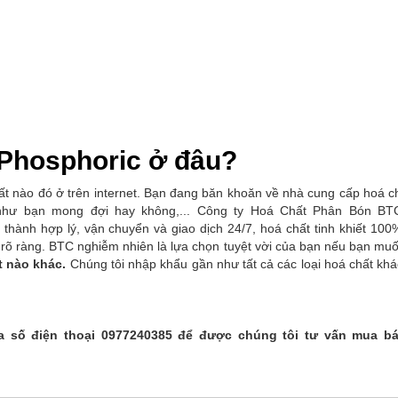
 Phosphoric ở đâu?
t nào đó ở trên internet. Bạn đang băn khoăn về nhà cung cấp hoá ch
như bạn mong đợi hay không,... Công ty Hoá Chất Phân Bón BT
 thành hợp lý, vận chuyển và giao dịch 24/7, hoá chất tinh khiết 10
 rõ ràng. BTC nghiễm nhiên là lựa chọn tuyệt vời của bạn nếu bạn mu
ất nào khác.
Chúng tôi nhập khẩu gần như tất cả các loại hoá chất kh
 số điện thoại 0977240385 để được chúng tôi tư vấn mua bá