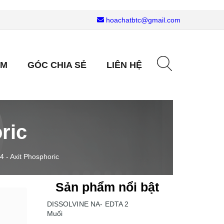
hoachatbtc@gmail.com
ẨM
GÓC CHIA SẺ
LIÊN HỆ
ric
 - Axit Phosphoric
Sản phẩm nổi bật
DISSOLVINE NA- EDTA 2
Muối