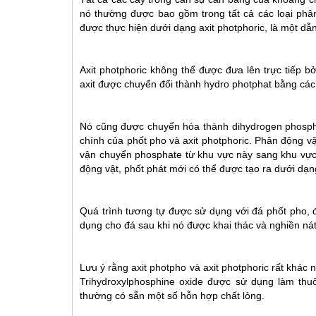
nó thường được bao gồm trong tất cả các loại phâ
được thực hiện dưới dạng axit photphoric, là một dẫn
Axit photphoric không thể được đưa lên trực tiếp bở
axit được chuyển đổi thành hydro photphat bằng các
Nó cũng được chuyển hóa thành dihydrogen phospha
chính của phốt pho và axit photphoric. Phân động vậ
vận chuyển phosphate từ khu vực này sang khu vực 
động vật, phốt phát mới có thể được tạo ra dưới dạng
Quá trình tương tự được sử dụng với đá phốt pho, 
dụng cho đá sau khi nó được khai thác và nghiền nát
Lưu ý rằng axit photpho và axit photphoric rất khác 
Trihydroxylphosphine oxide được sử dụng làm th
thường có sẵn một số hỗn hợp chất lỏng.