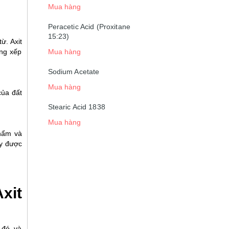
Mua hàng
Peracetic Acid (Proxitane
15:23)
ừ. Axit
Mua hàng
ong xếp
Sodium Acetate
Mua hàng
của đất
Stearic Acid 1838
Mua hàng
hẩm và
ày được
xit
 đó, và