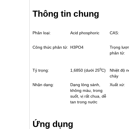
Thông tin chung
Phân loại:
Acid phosphoric
CAS:
Công thức phân tử:
H3PO4
Trọng lượ
phân tử:
0
Tỷ trọng:
1,6850 (dưới 25
C)
Nhiệt độ 
chảy
Nhận dạng:
Dạng lỏng sánh,
Xuất xứ:
không màu, trong
suốt, vị rất chua, dễ
tan trong nước
Ứng dụng