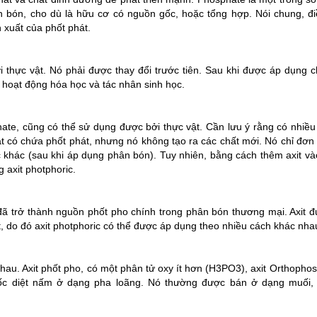
n bón, cho dù là hữu cơ có nguồn gốc, hoặc tổng hợp. Nói chung, đ
 xuất của phốt phát.
i thực vật. Nó phải được thay đổi trước tiên. Sau khi được áp dụng c
 hoạt động hóa học và tác nhân sinh học.
te, cũng có thể sử dụng được bởi thực vật. Cần lưu ý rằng có nhiề
t có chứa phốt phát, nhưng nó không tạo ra các chất mới. Nó chỉ đơn 
khác (sau khi áp dụng phân bón). Tuy nhiên, bằng cách thêm axit v
 axit photphoric.
đã trở thành nguồn phốt pho chính trong phân bón thương mại. Axit 
, do đó axit photphoric có thể được áp dụng theo nhiều cách khác nha
nhau. Axit phốt pho, có một phân tử oxy ít hơn (H3PO3), axit Orthophos
uốc diệt nấm ở dạng pha loãng. Nó thường được bán ở dạng muối,