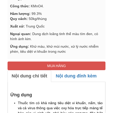
Công thức:
KMnO4.
Hàm lượng:
99.3%
Quy cách:
50kg/thùng
Xuất xứ:
Trung Quốc
Ngoại quan:
Dung dịch loãng tinh thể màu tím đen, có
hình ánh kim.
Ứng dụng:
Khử màu, khử mùi nước, xử lý nước nhiễm
phèn, tiêu diệt vi khuẩn trong nước
MUA HÀNG
Nội dung chi tiết
Nội dung đính kèm
Ứng dụng
Thuốc tím có khả năng tiêu diệt vi khuẩn, nấm, tảo
và cả virus thông qua việc oxy hóa trực tiếp màng tế
bào của vi sinh vật, phá hủy các enzyme đặc biệt