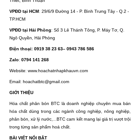
Thiết, Bình Thuận
VPĐD tại HCM
: 29/6/9 Đường 14 - P. Bình Trưng Tây - Q.2 -
TP.HCM
VPĐD tại Hải Phòng
: Số 3 Lê Thánh Tông, P. Máy Tơ, Q.
Ngô Quyền, Hải Phòng
Điện thoại:
0919 38 23 63
– 0943 786 586
Zalo
:
0794 141 268
Website: www.hoachatnhapkhauvn.com
Email: hoachatbtc@gmail.com
GIỚI THIỆU
Hóa chất phân bón BTC là doanh nghiệp chuyên mua bán
hóa chất dùng trong các ngành công nghiệp, nông nghiệp,
phân bón, xử lý nước,...BTC cam kết mang lại giá trị vượt trội
trong từng sản phẩm hoá chất.
BÀI VIẾT NỔI BẬT