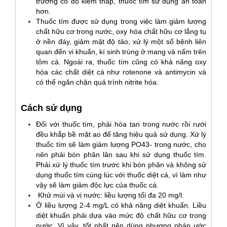
trường có độ kiềm thấp, thuốc tím sử dụng an toàn
hơn.
Thuốc tím được sử dụng trong việc làm giảm lượng
chất hữu cơ trong nước, oxy hóa chất hữu cơ lắng tụ
ở nền đáy, giảm mật độ tảo, xử lý một số bệnh liên
quan đến vi khuẩn, kí sinh trùng ở mang và nấm trên
tôm cá. Ngoài ra, thuốc tím cũng có khả năng oxy
hóa các chất diệt cá như rotenone và antimycin và
có thể ngăn chặn quá trình nitrite hóa.
Cách sử dụng
Đối với thuốc tím, phải hòa tan trong nước rồi rưới
đều khắp bề mặt ao để tăng hiệu quả sử dụng. Xử lý
thuốc tím sẽ làm giảm lượng PO43- trong nước, cho
nên phải bón phân lân sau khi sử dụng thuốc tím.
Phải xử lý thuốc tím trước khi bón phân và không sử
dụng thuốc tím cùng lúc với thuốc diệt cá, vì làm như
vậy sẽ làm giảm độc lực của thuốc cá.
Khử mùi và vị nước: liều lượng tối đa 20 mg/l.
Ở liều lượng 2-4 mg/L có khả năng diệt khuẩn. Liều
diệt khuẩn phải dựa vào mức độ chất hữu cơ trong
nước. Vì vậy, tốt nhất nên dùng phương pháp ước