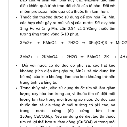
điều khiển quá trình trao đổi chất của tế bào. Đối với
nhóm protozoa, hiệu quả của thuốc tím kém hơn.
Thuốc tím thường được sử dụng để oxy hóa Fe, Mn,
các hợp chất gây ra mùi và vị của nước. Để oxy hóa
1mg Fe và 1mg Mn, cần 0,94 và 1,92mg thuốc tím
tương ứng trong vòng 5-10 phút.
3Fe2+ + KMnO4 + 7H2O ⇒ 3Fe(OH)3 + MnO2
3Mn2+ + 2KMnO4 + 2H2O ⇒ 5MnO2 2K+ + 4H
Đối với nước có độ đục do phù sa, các hạt keo
khoáng (tích điện âm) gây ra, Mn2+ sẽ tác dụng lên
bề mặt của keo khoáng, làm cho keo khoáng trở nên
trung tính và lắng tụ.
Trong thủy sản, việc sử dụng thuốc tím sẽ làm giảm
lượng oxy hòa tan trong ao, vì thuốc tím sẽ diệt một
lượng lớn tảo trong môi trường ao nuôi. Độ độc của
thuốc tím sẽ gia tăng ở môi trường có pH cao, và
trong nước cứng (độ cứng lớn hơn
150mg CaCO3/L). Nếu sử dụng để diệt tảo thì thuốc
tím có lợi thế hơn sulfate đồng (CuSO4) vì trong môi