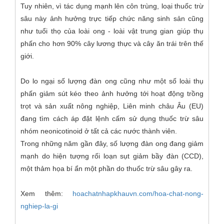
Tuy nhiên, vì tác dụng mạnh lên côn trùng, loại thuốc trừ
sâu này ảnh hưởng trực tiếp chức năng sinh sản cũng
như tuổi thọ của loài ong - loài vật trung gian giúp thụ
phấn cho hơn 90% cây lương thực và cây ăn trái trên thế
giới.
Do lo ngại số lượng đàn ong cũng như một số loài thụ
phấn giảm sút kéo theo ảnh hưởng tới hoạt động trồng
trọt và sản xuất nông nghiệp, Liên minh châu Âu (EU)
đang tìm cách áp đặt lệnh cấm sử dụng thuốc trừ sâu
nhóm neonicotinoid ở tất cả các nước thành viên.
Trong những năm gần đây, số lượng đàn ong đang giảm
mạnh do hiện tượng rối loạn sụt giảm bầy đàn (CCD),
một thảm họa bí ẩn một phần do thuốc trừ sâu gây ra.
Xem thêm:
hoachatnhapkhauvn.com/hoa-chat-nong-
nghiep-la-gi