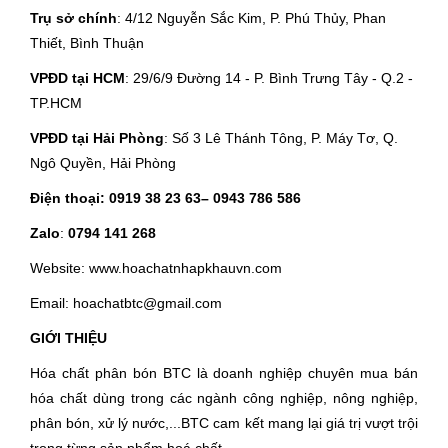
Trụ sở chính
: 4/12 Nguyễn Sắc Kim, P. Phú Thủy, Phan
Thiết, Bình Thuận
VPĐD tại HCM
: 29/6/9 Đường 14 - P. Bình Trưng Tây - Q.2 -
TP.HCM
VPĐD tại Hải Phòng
: Số 3 Lê Thánh Tông, P. Máy Tơ, Q.
Ngô Quyền, Hải Phòng
Điện thoại:
0919 38 23 63
– 0943 786 586
Zalo
:
0794 141 268
Website: www.hoachatnhapkhauvn.com
Email: hoachatbtc@gmail.com
GIỚI THIỆU
Hóa chất phân bón BTC là doanh nghiệp chuyên mua bán
hóa chất dùng trong các ngành công nghiệp, nông nghiệp,
phân bón, xử lý nước,...BTC cam kết mang lại giá trị vượt trội
trong từng sản phẩm hoá chất.