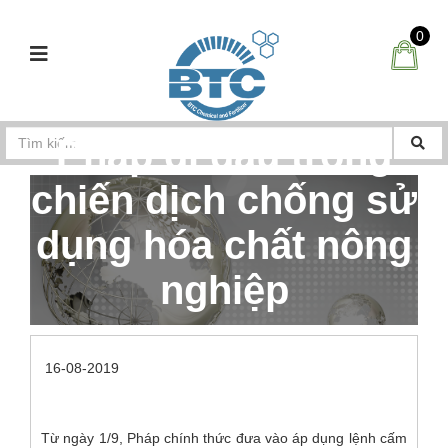
0
Pháp đi đầu trong
chiến dịch chống sử
dụng hóa chất nông
nghiệp
Trang Chủ
Tin tức hóa chất nông nghiệp
16-08-2019
Pháp đi đầu trong chiến dịch chống sử dụng hóa chất nông ngh
Từ ngày 1/9, Pháp chính thức đưa vào áp dụng lệnh cấm