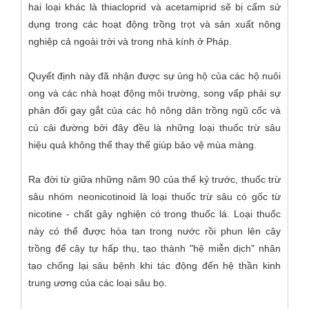
hai loại khác là thiacloprid và acetamiprid sẽ bị cấm sử
dụng trong các hoạt động trồng trọt và sản xuất nông
nghiệp cả ngoài trời và trong nhà kính ở Pháp.
Quyết định này đã nhận được sự ủng hộ của các hộ nuôi
ong và các nhà hoạt động môi trường, song vấp phải sự
phản đối gay gắt của các hộ nông dân trồng ngũ cốc và
củ cải đường bởi đây đều là những loại thuốc trừ sâu
hiệu quả không thể thay thế giúp bảo vệ mùa màng.
Ra đời từ giữa những năm 90 của thế kỷ trước, thuốc trừ
sâu nhóm neonicotinoid là loại thuốc trừ sâu có gốc từ
nicotine - chất gây nghiện có trong thuốc lá. Loại thuốc
này có thể được hòa tan trong nước rồi phun lên cây
trồng để cây tự hấp thụ, tạo thành "hệ miễn dịch" nhân
tạo chống lại sâu bệnh khi tác động đến hệ thần kinh
trung ương của các loại sâu bọ.