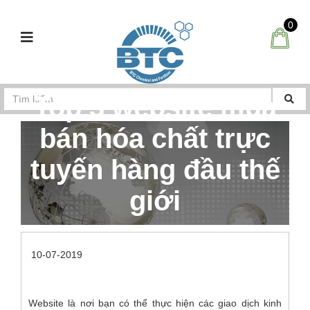
0
Top 3 website mua
bán hóa chất trực
tuyến hàng đầu thế
giới
Trang Chủ
Mua bán hóa chất
10-07-2019
Top 3 website mua bán hóa chất trực tuyến hàng đầu thế giới
Website là nơi bạn có thể thực hiện các giao dịch kinh