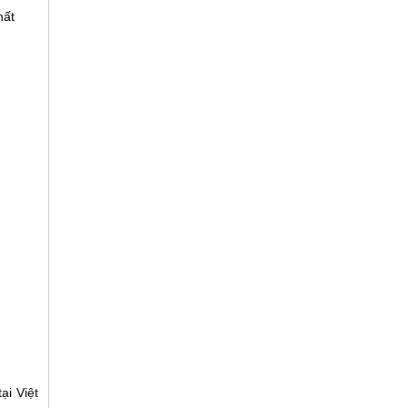
hất
ại Việt