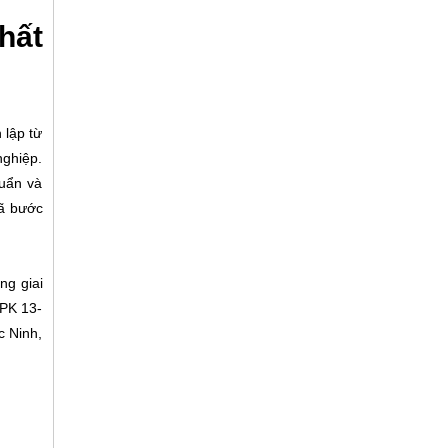
hất
 lập từ
nghiệp.
huẩn và
đã bước
ng giai
NPK 13-
c Ninh,