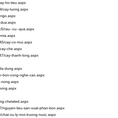
cay-ho-tieu.aspx
44/cay-luong.aspx
-ngo.aspx
-dua.aspx
/c5/rau--cu--qua.aspx
-mia.aspx
145/cay-co-mui.aspx
/cay-che.aspx
147/cay-thanh-long.aspx
-da-dung.aspx
an-bon-cong-nghe-cao.aspx
en-nong.aspx
-nong.aspx
ong-chelated.aspx
c77/nguyen-lieu-san-xuat-phan-bon.aspx
78/chat-xu-ly-moi-truong-nuoc.aspx