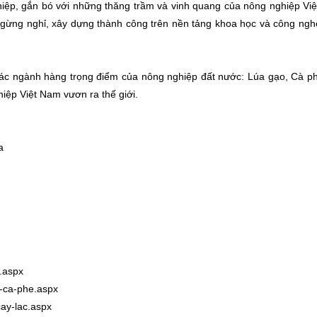
iệp, gắn bó với những thăng trầm và vinh quang của nông nghiệp Vi
ừng nghỉ, xây dựng thành công trên nền tảng khoa học và công ng
các ngành hàng trọng điểm của nông nghiệp đất nước: Lúa gạo, Cà p
hiệp Việt Nam vươn ra thế giới.
a
a.aspx
y-ca-phe.aspx
cay-lac.aspx