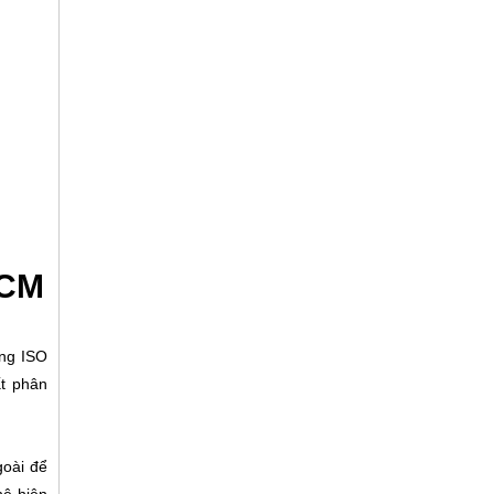
HCM
ng ISO
ất phân
goài để