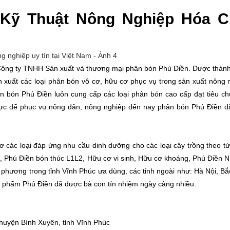
Kỹ Thuật Nông Nghiệp Hóa C
ông ty TNHH Sản xuất và thương mại phân bón Phú Điền. Được thành
uất các loại phân bón vô cơ, hữu cơ phục vụ trong sản xuất nông 
 bón Phú Điền luôn cung cấp các loại phân bón cao cấp đạt tiêu c
 lực để phục vụ nông dân, nông nghiệp đến nay phân bón Phú Điền 
 các loại đáp ứng nhu cầu dinh dưỡng cho các loại cây trồng theo từ
t, Phú Điền bón thúc L1L2, Hữu cơ vi sinh, Hữu cơ khoáng, Phú Điền 
phương trong tỉnh Vĩnh Phúc ưa dùng, các tỉnh ngoài như: Hà Nội, Bắ
 phẩm Phú Điền đã được bà con tín nhiệm ngày càng nhiều.
huyện Bình Xuyên, tỉnh Vĩnh Phúc