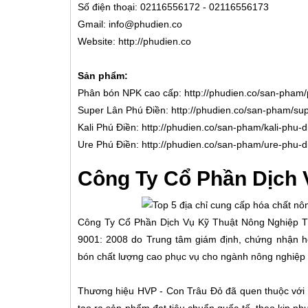
Số điện thoại: 02116556172 - 02116556173
Gmail: info@phudien.co
Website: http://phudien.co
Sản phẩm:
Phân bón NPK cao cấp: http://phudien.co/san-pham
Super Lân Phú Điền: http://phudien.co/san-pham/sup
Kali Phú Điền: http://phudien.co/san-pham/kali-phu-d
Ure Phú Điền: http://phudien.co/san-pham/ure-phu-d
Công Ty Cổ Phần Dịch 
Công Ty Cổ Phần Dịch Vụ Kỹ Thuật Nông Nghiệp TP
9001: 2008 do Trung tâm giám định, chứng nhận h
bón chất lượng cao phục vụ cho ngành nông nghiệp
Thương hiệu HVP - Con Trâu Đỏ đã quen thuộc với n