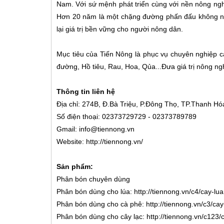
Nam. Với sứ mệnh phát triển cùng với nền nông ngh
Hơn 20 năm là một chặng đường phấn đấu không ng
lại giá trị bền vững cho người nông dân.
Mục tiêu của Tiến Nông là phục vụ chuyên nghiệp 
đường, Hồ tiêu, Rau, Hoa, Qủa...Đưa giá trị nông ng
Thông tin liên hệ
Địa chỉ: 274B, Đ.Bà Triệu, P.Đông Thọ, TP.Thanh Hó
Số điện thoại: 02373729729 - 02373789789
Gmail: info@tiennong.vn
Website: http://tiennong.vn/
Sản phẩm:
Phân bón chuyên dùng
Phân bón dùng cho lúa: http://tiennong.vn/c4/cay-lu
Phân bón dùng cho cà phê: http://tiennong.vn/c3/ca
Phân bón dùng cho cây lạc: http://tiennong.vn/c123/