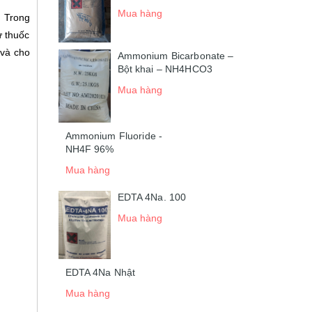
Mua hàng
. Trong
ư thuốc
 và cho
Ammonium Bicarbonate –
Bột khai – NH4HCO3
Mua hàng
Ammonium Fluoride -
NH4F 96%
Mua hàng
EDTA 4Na. 100
Mua hàng
EDTA 4Na Nhật
Mua hàng