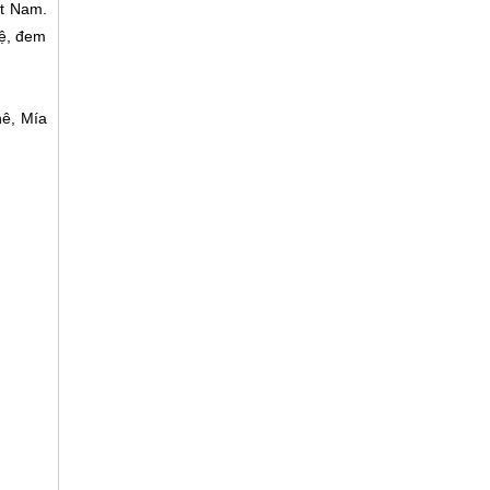
ệt Nam.
hệ, đem
hê, Mía