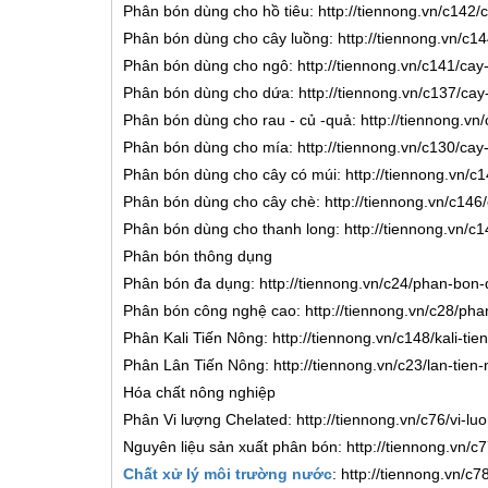
Phân bón dùng cho hồ tiêu: http://tiennong.vn/c142/
Phân bón dùng cho cây luồng: http://tiennong.vn/c1
Phân bón dùng cho ngô: http://tiennong.vn/c141/cay
Phân bón dùng cho dứa: http://tiennong.vn/c137/cay
Phân bón dùng cho rau - củ -quả: http://tiennong.vn
Phân bón dùng cho mía: http://tiennong.vn/c130/cay
Phân bón dùng cho cây có múi: http://tiennong.vn/c
Phân bón dùng cho cây chè: http://tiennong.vn/c146
Phân bón dùng cho thanh long: http://tiennong.vn/c
Phân bón thông dụng
Phân bón đa dụng: http://tiennong.vn/c24/phan-bon
Phân bón công nghệ cao: http://tiennong.vn/c28/ph
Phân Kali Tiến Nông: http://tiennong.vn/c148/kali-ti
Phân Lân Tiến Nông: http://tiennong.vn/c23/lan-tien
Hóa chất nông nghiệp
Phân Vi lượng Chelated: http://tiennong.vn/c76/vi-lu
Nguyên liệu sản xuất phân bón: http://tiennong.vn/
Chất xử lý môi trường nước
: http://tiennong.vn/c