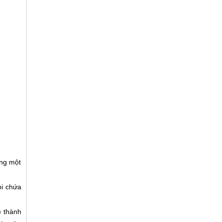
ảng một
oi chứa
) thành