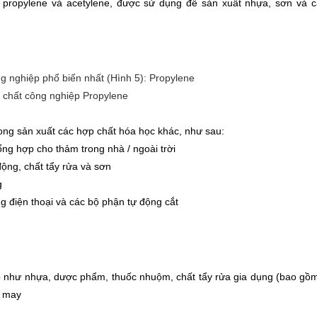
propylene và acetylene, được sử dụng để sản xuất nhựa, sơn và c
 chất công nghiệp Propylene
rong sản xuất các hợp chất hóa học khác, như sau:
tổng hợp cho thảm trong nhà / ngoài trời
ộng, chất tẩy rửa và sơn
g
g điện thoại và các bộ phận tự động cắt
p như nhựa, dược phẩm, thuốc nhuộm, chất tẩy rửa gia dụng (bao gồ
t may