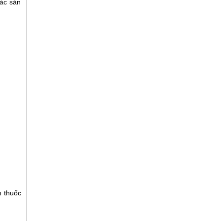
ác sản
m thuốc