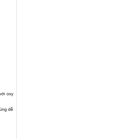
với oxy
húng dễ