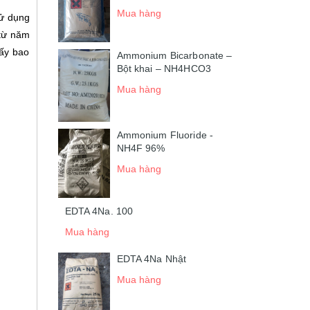
Mua hàng
sử dụng
 từ năm
hấy bao
Ammonium Bicarbonate –
Bột khai – NH4HCO3
Mua hàng
Ammonium Fluoride -
NH4F 96%
Mua hàng
EDTA 4Na. 100
Mua hàng
EDTA 4Na Nhật
Mua hàng