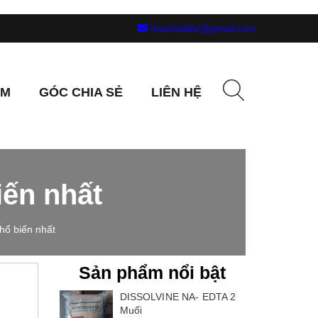
hoachatbtc@gmail.com
ẨM
GÓC CHIA SẺ
LIÊN HỆ
iến nhất
hổ biến nhất
Sản phẩm nổi bật
DISSOLVINE NA- EDTA 2
Muối