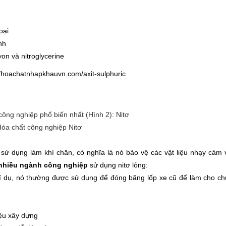
oại
nh
on và nitroglycerine
://hoachatnhapkhauvn.com/axit-sulphuric
Hóa chất công nghiệp Nitơ
c sử dụng làm khí chăn, có nghĩa là nó bảo vệ các vật liệu nhạy cảm 
nhiều ngành công nghiệp
sử dụng nitơ lỏng:
í dụ, nó thường được sử dụng để đóng băng lốp xe cũ để làm cho c
iệu xây dựng