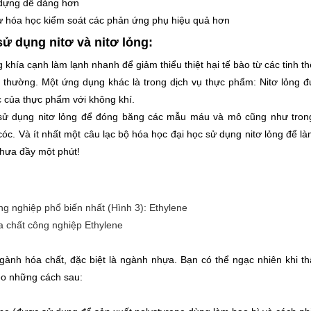
 dựng dễ dàng hơn
ư hóa học kiểm soát các phản ứng phụ hiệu quả hơn
ử dụng nitơ và nitơ lỏng:
ía cạnh làm lạnh nhanh để giảm thiểu thiệt hại tế bào từ các tinh t
 thường. Một ứng dụng khác là trong dịch vụ thực phẩm: Nitơ lỏng 
úc của thực phẩm với không khí.
ử dụng nitơ lỏng để đóng băng các mẫu máu và mô cũng như tron
c. Và ít nhất một câu lạc bộ hóa học đại học sử dụng nitơ lỏng để l
hưa đầy một phút!
 chất công nghiệp Ethylene
ành hóa chất, đặc biệt là ngành nhựa. Bạn có thể ngạc nhiên khi t
eo những cách sau: