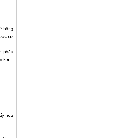
hể băng
được sử
g phẫu
àm kem.
hấy hóa