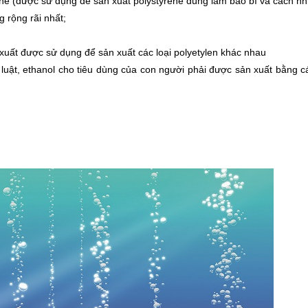
ene (được sử dụng để sản xuất polystyrene dùng làm bao bì và cách nhi
 rộng rãi nhất;
xuất được sử dụng để sản xuất các loại polyetylen khác nhau
luật, ethanol cho tiêu dùng của con người phải được sản xuất bằng c