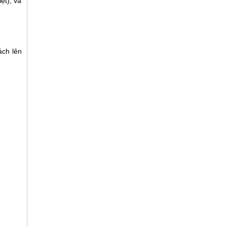
ệt), và
ách lên