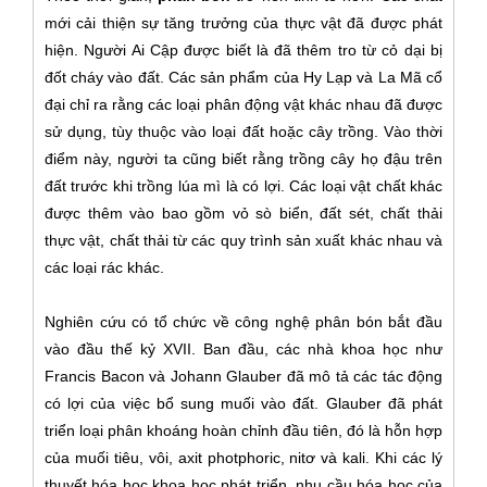
mới cải thiện sự tăng trưởng của thực vật đã được phát
hiện. Người Ai Cập được biết là đã thêm tro từ cỏ dại bị
đốt cháy vào đất. Các sản phẩm của Hy Lạp và La Mã cổ
đại chỉ ra rằng các loại phân động vật khác nhau đã được
sử dụng, tùy thuộc vào loại đất hoặc cây trồng. Vào thời
điểm này, người ta cũng biết rằng trồng cây họ đậu trên
đất trước khi trồng lúa mì là có lợi. Các loại vật chất khác
được thêm vào bao gồm vỏ sò biển, đất sét, chất thải
thực vật, chất thải từ các quy trình sản xuất khác nhau và
các loại rác khác.
Nghiên cứu có tổ chức về công nghệ phân bón bắt đầu
vào đầu thế kỷ XVII. Ban đầu, các nhà khoa học như
Francis Bacon và Johann Glauber đã mô tả các tác động
có lợi của việc bổ sung muối vào đất. Glauber đã phát
triển loại phân khoáng hoàn chỉnh đầu tiên, đó là hỗn hợp
của muối tiêu, vôi, axit photphoric, nitơ và kali. Khi các lý
thuyết hóa học khoa học phát triển, nhu cầu hóa học của