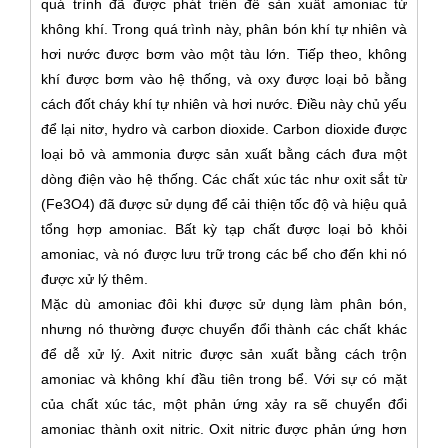
quá trình đã được phát triển để sản xuất amoniac từ
không khí. Trong quá trình này, phân bón khí tự nhiên và
hơi nước được bơm vào một tàu lớn. Tiếp theo, không
khí được bơm vào hệ thống, và oxy được loại bỏ bằng
cách đốt cháy khí tự nhiên và hơi nước. Điều này chủ yếu
để lại nitơ, hydro và carbon dioxide. Carbon dioxide được
loại bỏ và ammonia được sản xuất bằng cách đưa một
dòng điện vào hệ thống. Các chất xúc tác như oxit sắt từ
(Fe3O4) đã được sử dụng để cải thiện tốc độ và hiệu quả
tổng hợp amoniac. Bất kỳ tạp chất được loại bỏ khỏi
amoniac, và nó được lưu trữ trong các bể cho đến khi nó
được xử lý thêm.
Mặc dù amoniac đôi khi được sử dụng làm phân bón,
nhưng nó thường được chuyển đổi thành các chất khác
để dễ xử lý. Axit nitric được sản xuất bằng cách trộn
amoniac và không khí đầu tiên trong bể. Với sự có mặt
của chất xúc tác, một phản ứng xảy ra sẽ chuyển đổi
amoniac thành oxit nitric. Oxit nitric được phản ứng hơn