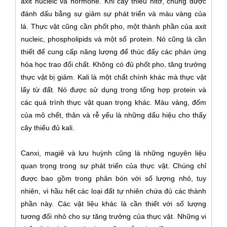
axit nucleic và hormone. Khi cây thiếu nitơ, chúng được
đánh dấu bằng sự giảm sự phát triển và màu vàng của
lá. Thực vật cũng cần phốt pho, một thành phần của axit
nucleic, phospholipids và một số protein. Nó cũng là cần
thiết để cung cấp năng lượng để thúc đẩy các phản ứng
hóa học trao đổi chất. Không có đủ phốt pho, tăng trưởng
thực vật bị giảm. Kali là một chất chính khác mà thực vật
lấy từ đất. Nó được sử dụng trong tổng hợp protein và
các quá trình thực vật quan trọng khác. Màu vàng, đốm
của mô chết, thân và rễ yếu là những dấu hiệu cho thấy
cây thiếu đủ kali.
Canxi, magiê và lưu huỳnh cũng là những nguyên liệu
quan trọng trong sự phát triển của thực vật. Chúng chỉ
được bao gồm trong phân bón với số lượng nhỏ, tuy
nhiên, vì hầu hết các loại đất tự nhiên chứa đủ các thành
phần này. Các vật liệu khác là cần thiết với số lượng
tương đối nhỏ cho sự tăng trưởng của thực vật. Những vi