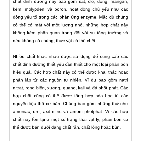
chất dinh dưỡng này bao gồm sắt, clo, đồng, mangan,
kẽm, molypden, và boron, hoạt động chủ yếu như các
đồng yếu tố trong các phản ứng enzyme. Mặc dù chúng
có thể có mặt với một lượng nhỏ, những hợp chất này
không kém phần quan trọng đối với sự tăng trưởng và
nếu không có chúng, thực vật có thể chết.
Nhiều chất khác nhau được sử dụng để cung cấp các
chất dinh dưỡng thiết yếu cần thiết cho một loại phân bón
hiệu quả. Các hợp chất này có thể được khai thác hoặc
phân lập từ các nguồn tự nhiên. Ví dụ bao gồm natri
nitrat, rong biển, xương, guano, kali và đá phốt phát. Các
hợp chất cũng có thể được tổng hợp hóa học từ các
nguyên liệu thô cơ bản. Chúng bao gồm những thứ như
amoniac, urê, axit nitric và amoni photphat. Vì các hợp
chất này tồn tại ở một số trạng thái vật lý, phân bón có
thể được bán dưới dạng chất rắn, chất lỏng hoặc bùn.