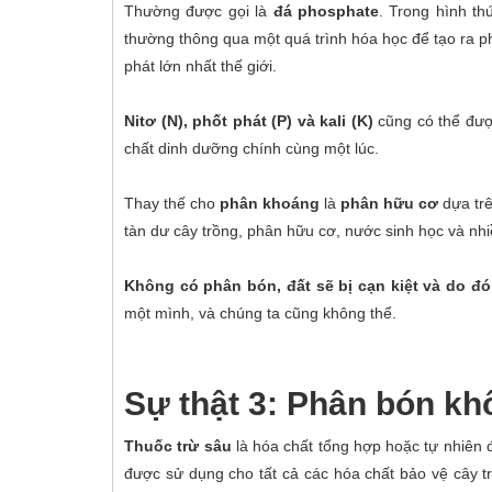
Thường được gọi là
đá phosphate
. Trong hình t
thường thông qua một quá trình hóa học để tạo ra p
phát lớn nhất thế giới.
Nitơ (N), phốt phát (P) và kali (K)
cũng có thể đượ
chất dinh dưỡng chính cùng một lúc.
Thay thế cho
phân khoáng
là
phân hữu cơ
dựa trê
tàn dư cây trồng, phân hữu cơ, nước sinh học và nh
Không có phân bón, đất sẽ bị cạn kiệt và do đó 
một mình, và chúng ta cũng không thể.
Sự thật 3: Phân bón kh
Thuốc trừ sâu
là hóa chất tổng hợp hoặc tự nhiên 
được sử dụng cho tất cả các hóa chất bảo vệ cây 