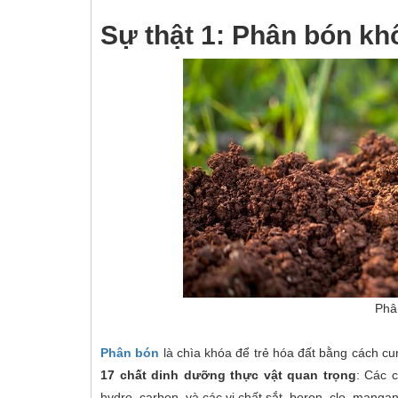
Sự thật 1: Phân bón kh
Phâ
Phân bón
là chìa khóa để trẻ hóa đất bằng cách cu
17 chất dinh dưỡng thực vật quan trọng
: Các c
hydro, carbon, và các vi chất sắt, boron, clo, mang