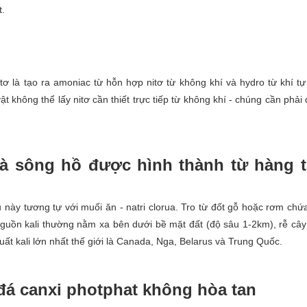
t.
tơ là tạo ra amoniac từ hỗn hợp nitơ từ không khí và hydro từ khí tự
 không thể lấy nitơ cần thiết trực tiếp từ không khí - chúng cần phải
và sông hồ được hình thành từ hàng t
u này tương tự với muối ăn - natri clorua. Tro từ đốt gỗ hoặc rơm chứ
ì nguồn kali thường nằm xa bên dưới bề mặt đất (độ sâu 1-2km), rễ câ
ất kali lớn nhất thế giới là Canada, Nga, Belarus và Trung Quốc.
đá canxi photphat không hòa tan