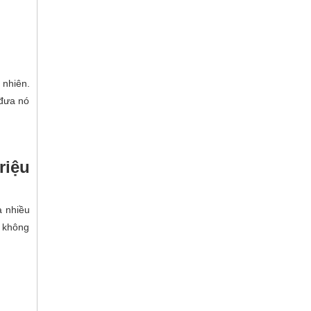
 nhiên.
 đưa nó
riệu
a nhiều
y không