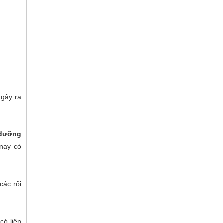
 gây ra
 dưỡng
 nay có
 các rối
có liên