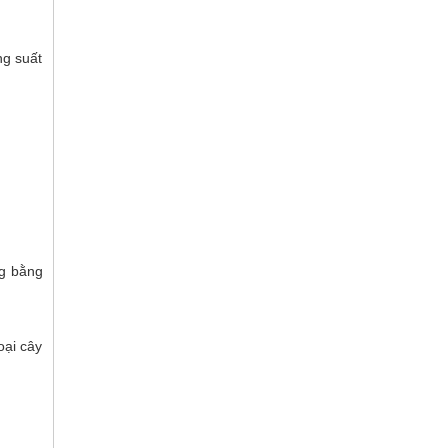
ng suất
ng bằng
oại cây