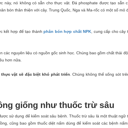
hức này, nó không có sẵn cho thực vật. Đá phosphate được tạo sẵn 
hân bón thân thiện với cây. Trung Quốc, Nga và Ma-rốc có một số mỏ 
c kết hợp để tạo thành
phân bón hợp chất NPK
, cung cấp cho cây 
n các nguyên liệu có nguồn gốc sinh học. Chúng bao gồm chất thải độ
iều hơn nữa.
thực vật sẽ đặc biệt khó phát triển
. Chúng không thể sống sót tr
ông giống như thuốc trừ sâu
được sử dụng để kiểm soát sâu bệnh. Thuốc trừ sâu là một thuật ngữ
trồng, cũng bao gồm thuốc diệt nấm dùng để kiểm soát các bệnh nấm