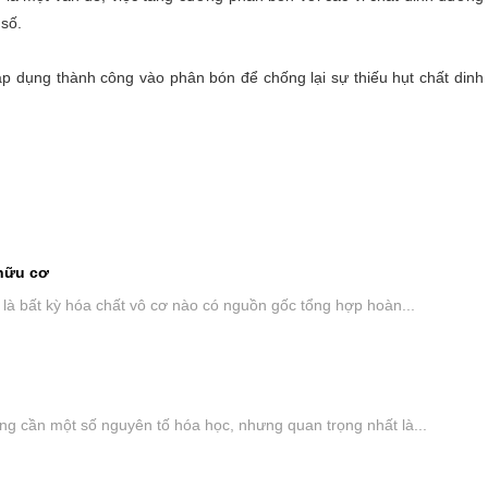
 số.
áp dụng thành công vào phân bón để chống lại sự thiếu hụt chất din
hữu cơ
là bất kỳ hóa chất vô cơ nào có nguồn gốc tổng hợp hoàn...
úng cần một số nguyên tố hóa học, nhưng quan trọng nhất là...