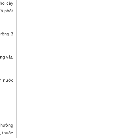
cho cây
đá phốt
trồng 3
ng vật,
ên nước
 thường
, thuốc