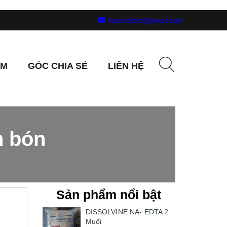
hoachatbtc@gmail.com
ẨM
GÓC CHIA SẺ
LIÊN HỆ
n bón
Sản phẩm nổi bật
DISSOLVINE NA- EDTA 2
Muối